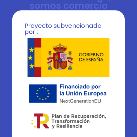
somos comercio
Proyecto subvencionado
por :