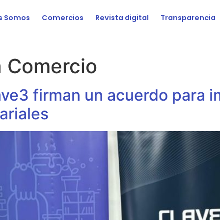
s Somos
Comercios
Revista digital
Transparencia
 Comercio
ve3 firman un acuerdo para i
ariales