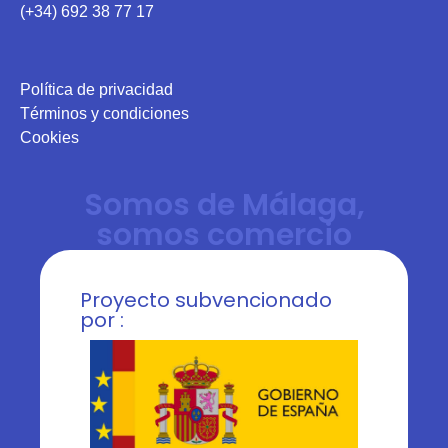
(+34) 692 38 77 17
Política de privacidad
Términos y condiciones
Cookies
Somos de Málaga,
somos comercio
Proyecto subvencionado
por :