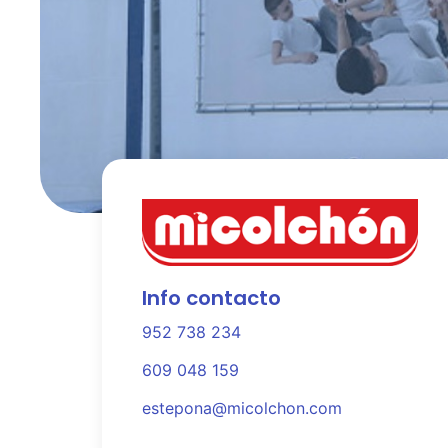
Info contacto
952 738 234
609 048 159
estepona@micolchon.com