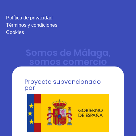
Política de privacidad
Términos y condiciones
Cookies
Somos de Málaga,
somos comercio
Proyecto subvencionado
por :