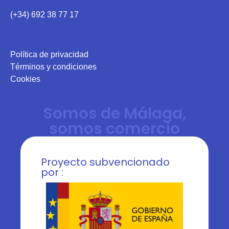
(+34) 692 38 77 17
Política de privacidad
Términos y condiciones
Cookies
Somos de Málaga,
somos comercio
Proyecto subvencionado
por :