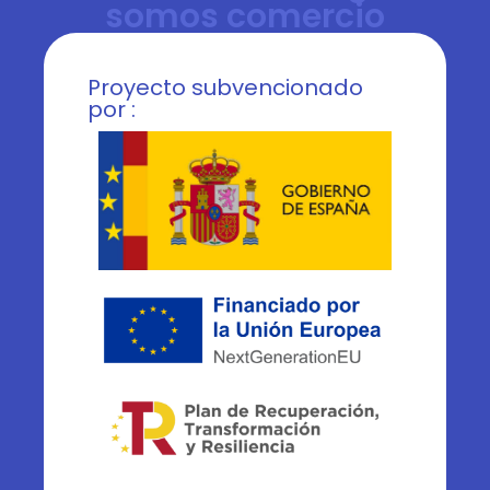
somos comercio
Proyecto subvencionado
por :