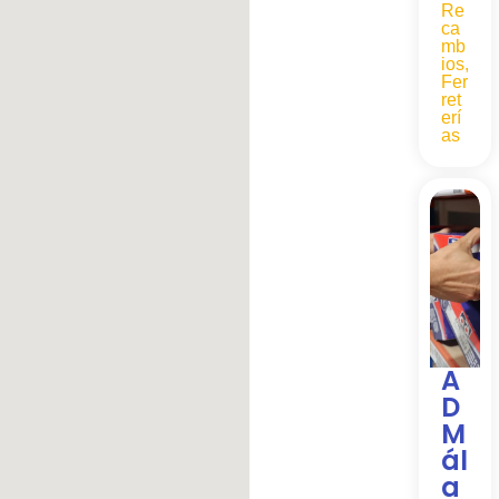
Re
ca
mb
ios
,
Fer
ret
erí
as
A
D
M
ál
a